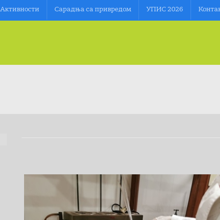
Aктивности
Сарадња са привредом
УПИС 2026
Конта