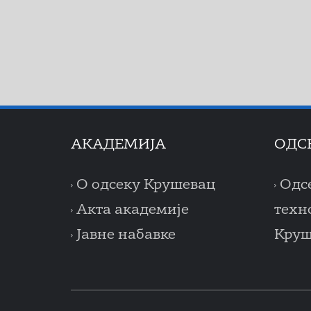
AКАДЕМИЈА
ОДС
О одсеку Крушевац
Одс
Акта академије
техн
Јавне набавке
Круш