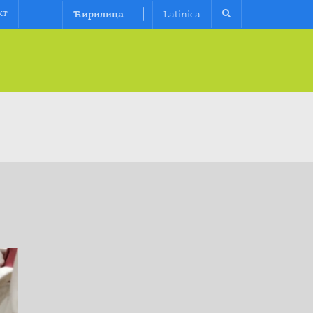
|
кт
Ћирилица
Latinica