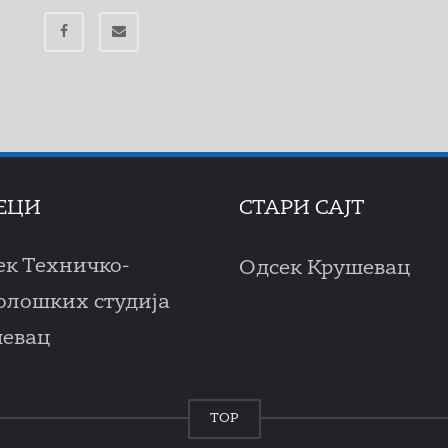
ЕЦИ
СТАРИ САЈТ
ек Техничко-
Одсек Крушевац
олошких студија
евац
TOP