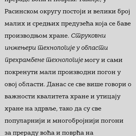
Расинском округу постоји и велики број
малих и средњих предузећа која се баве
производњом хране.
Струковни
инжењери технологије
у области
прехрамбене технологије
могу и сами
покренути мали производни погон у
овој области. Данас се све више говори о
важности квалитета хране и утицају
хране на здрвље, тако да су све
популарнији и многобројнији погони
за прераду воћа и поврћа на