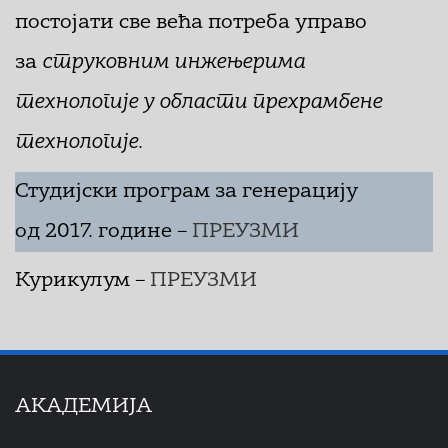
постојати све већа потреба управо
за
струковним инжењерима
технологије
у области прехрамбене
технологије
.
Студијски програм за генерацију
од 2017. године –
ПРЕУЗМИ
Курикулум –
ПРЕУЗМИ
AКАДЕМИЈА