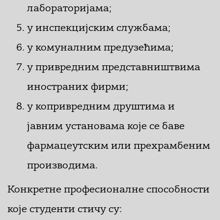
лабораторијама;
у инспекцијским службама;
у комуналним предузећима;
у привредним представништвима
иностраних фирми;
у копривредним друштима и
јавним установама које се баве
фармацеутским или прехрамбеним
производима.
Конкретне професионалне способности
које студенти стичу су: