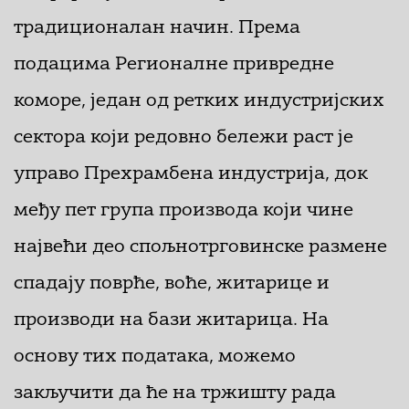
традиционалан начин. Према
подацима Регионалне привредне
коморе, један од ретких индустријских
сектора који редовно бележи раст је
управо Прехрамбена индустрија, док
међу пет група производа који чине
највећи део спољнотрговинске размене
спадају поврће, воће, житарице и
производи на бази житарица. На
основу тих података, можемо
закључити да ће на тржишту рада