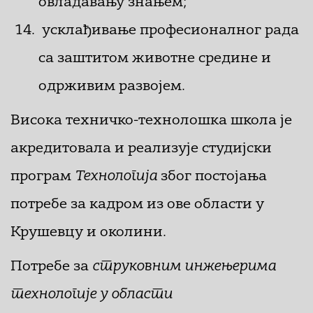
овладавању знањем;
усклађивање професионалног рада
са заштитом животне средине и
одрживим развојем.
Висока техничко-технолошка школа је
акредитовала и реализује студијски
програм
Технологија
због постојања
потребе за кадром из ове области у
Крушевцу и околини.
Потребе за
струковним инжењерима
технологије у области