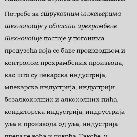
Потребе за
струковним инжењерима
технологије
у области прехрамбене
технологије
постоје у погонима
предузећа која се баве производњом и
контролом прехрамбених производа,
као што су пекарска индустрија,
млекарска индустрија, индустрији
безалкохолних и алкохолних пића,
кондиторска индустрија, индрустрија
уља и производа од уља, индустрија
прераде воћа и поврћа. Такође, у