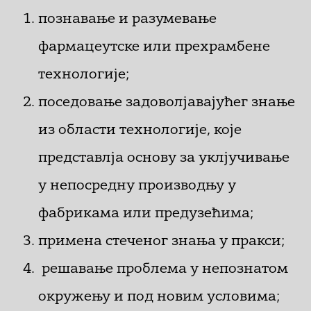
познавање и разумевање
фармацеутске или прехрамбене
технологије;
поседовање задоволјавајућег знање
из области технологије, које
представлја основу за уклјучивање
у непосредну производњу у
фабрикама или предузећима;
примена стеченог знања у пракси;
решавање проблема у непознатом
окружењу и под новим условима;