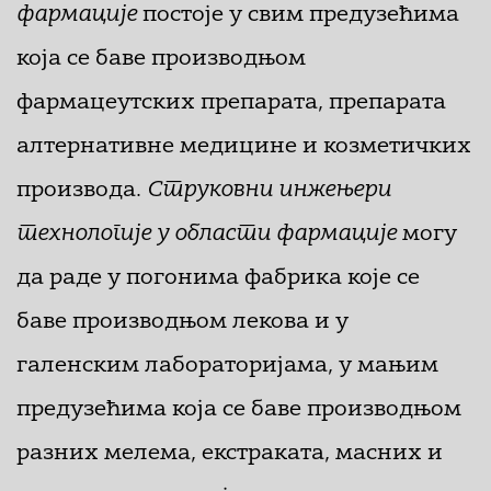
фармације
постоје у свим предузећима
која се баве производњом
фармацеутских препарата, препарата
алтернативне медицине и козметичких
производа.
Струковни инжењери
технологије у области фармације
могу
да раде у погонима фабрика које се
баве производњом лекова и у
галенским лабораторијама, у мањим
предузећима која се баве производњом
разних мелема, екстраката, масних и