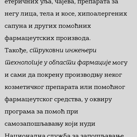
етеричних уља, чајева, препарата за
негу лица, тела и косе, хипоалергених
сапуна и других помоћних
фармацеутских производа.
Такође,
струковни инжењери
технологије у области фармације
могу
и сами да покрену производњу неког
козметичког препарата или помоћног
фармацеутског средства, у оквиру
програма за помоћ при
самозапошљавању који нуди
Национална служба за запошљавање.