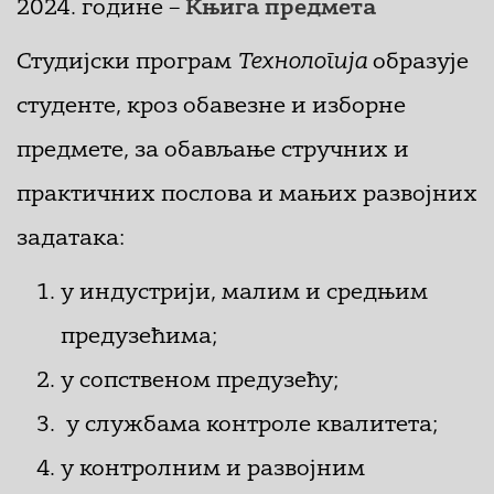
2024. године –
Књига предмета
Студијски програм
Технологија
образује
студенте, кроз обавезне и изборне
предмете, за обављање стручних и
практичних послова и мањих развојних
задатака:
у индустрији, малим и средњим
предузећима;
у сопственом предузећу;
у службама контроле квалитета;
у контролним и развојним