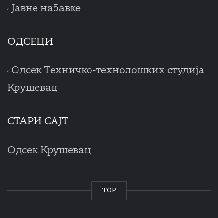
Јавне набавке
ОДСЕЦИ
Одсек Техничко-технолошких студија
Крушевац
СТАРИ САЈТ
Одсек Крушевац
TOP