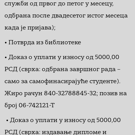
служби од првог до петог у месецу,
одбрана после двадесетог истог месеца
када је пријава);
• Потврда из библиотеке
• Доказ о уплати у износу од 5000,00
РСД (сврха: одбрана завршног рада –
само за самофинасирајуће студенте).
Жиро рачун 840-32788845-32; позив на
број 06-742121-Т
• Доказ о уплати у износу од 5000,00
РСД (сврха: издавање дипломе и