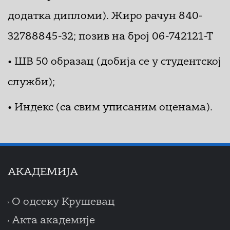
додатка дипломи). Жиро рачун 840-
32788845-32; позив на број 06-742121-Т
• ШВ 50 образац (добија се у студентској
служби);
• Индекс (са свим уписаним оценама).
AКАДЕМИЈА
О одсеку Крушевац
Акта академије