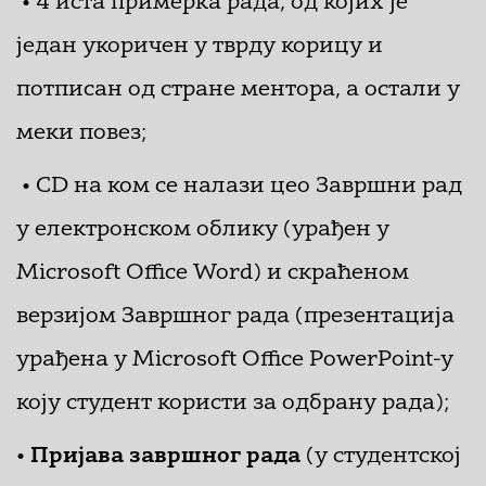
• 4 иста примерка рада, од којих је
један укоричен у тврду корицу и
потписан од стране ментора, а остали у
меки повез;
• CD на ком се налази цео Завршни рад
у електронском облику (урађен у
Microsoft Office Word) и скраћеном
верзијом Завршног рада (презентација
урађена у Microsoft Office PowerPoint-у
коју студент користи за одбрану рада);
•
Пријава завршног рада
(у студентској