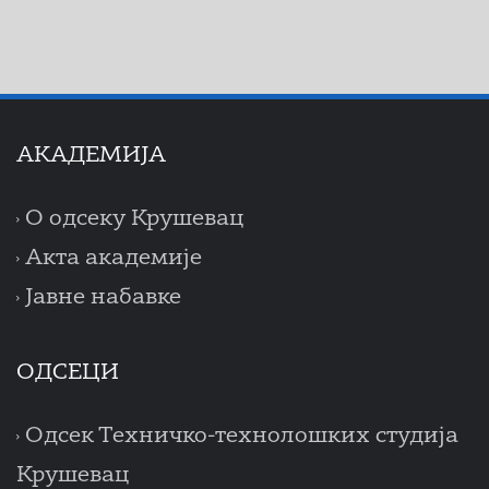
AКАДЕМИЈА
О одсеку Крушевац
Акта академије
Јавне набавке
ОДСЕЦИ
Одсек Техничко-технолошких студија
Крушевац