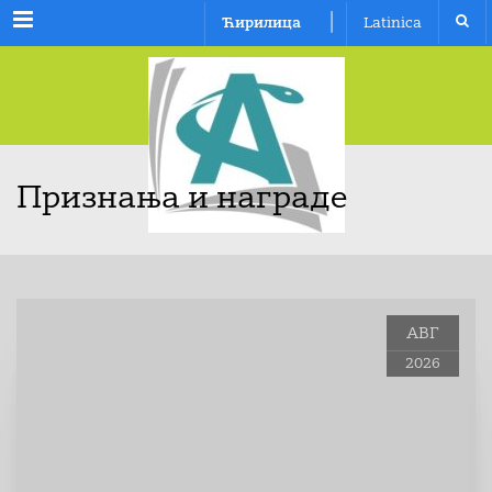
Menu
|
Ћирилица
Latinica
Признања и награде
АВГ
2026