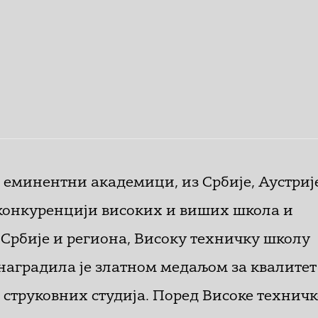
и еминентни академици, из Србије, Аустриј
 конкуренцији високих и виших школа и
 Србије и региона, Високу техничку школу
 наградила је златном медаљом за квалитет
 струковних студија. Поред Високе техничк