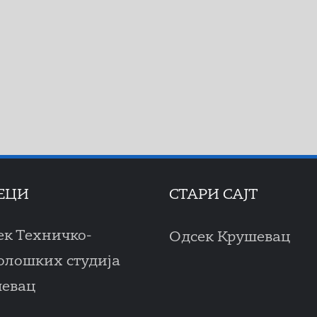
ЕЦИ
СТАРИ САЈТ
ек Техничко-
Одсек Крушевац
олошких студија
евац