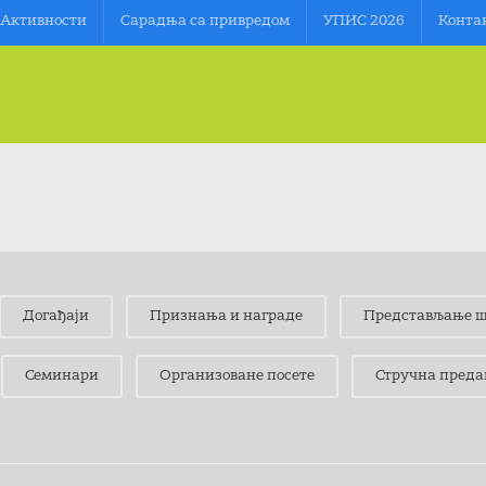
Aктивности
Сарадња са привредом
УПИС 2026
Конта
Догађаји
Признања и награде
Представљање ш
Семинари
Организоване посете
Стручна преда