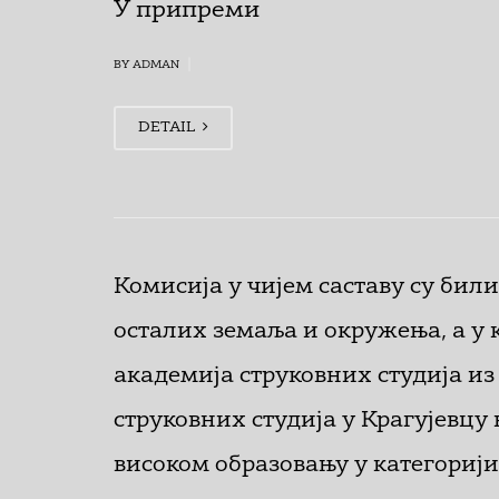
У припреми
|
BY ADMAN
DETAIL
Комисија у чијем саставу су бил
осталих земаља и окружења, а у
академија струковних студија из
струковних студија у Крагујевцу
високом образовању у категорији