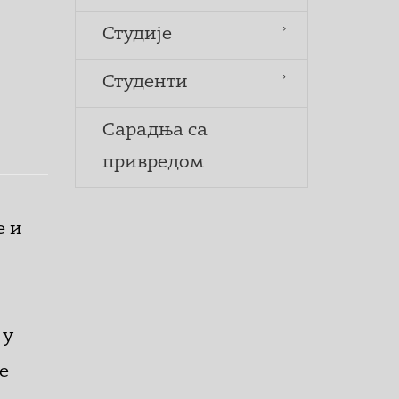
Студије
Студенти
Сарадња са
привредом
е и
 у
е