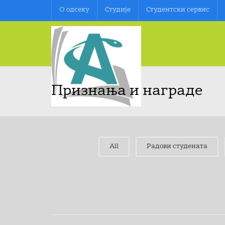
О oдсеку
Студије
Студентски сервис
Признања и награде
All
Радови студената