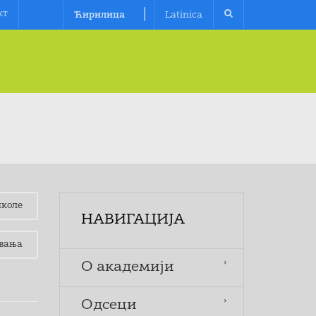
|
кт
Ћирилица
Latinica
коле
НАВИГАЦИЈА
вања
O aкадемији
Одсеци