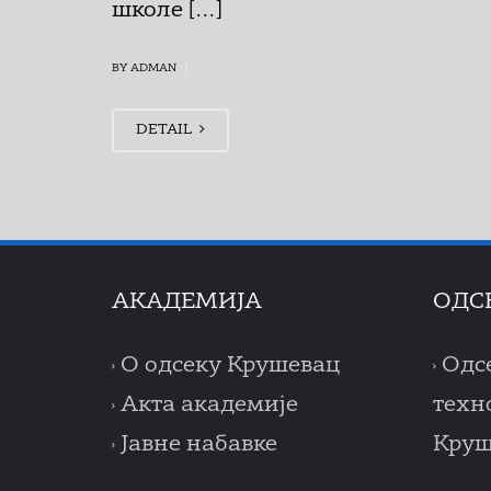
школе […]
|
BY ADMAN
DETAIL
AКАДЕМИЈА
ОДС
О одсеку Крушевац
Одс
Акта академије
техн
Јавне набавке
Круш