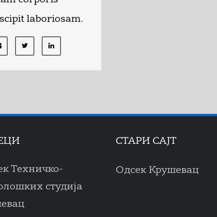
lam corporis
scipit laboriosam.
ЕЦИ
СТАРИ САЈТ
ек Техничко-
Одсек Крушевац
олошких студија
евац