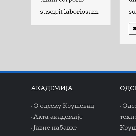
ullam corporis
ul
suscipit laboriosam.
su
AКАДЕМИЈА
ОДС
О одсеку Крушевац
Одс
Акта академије
техн
Јавне набавке
Круш