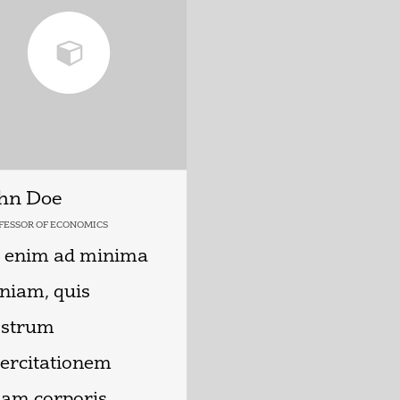
hn Doe
FESSOR OF ECONOMICS
 enim ad minima
niam, quis
ostrum
ercitationem