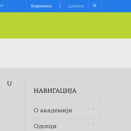
|
кт
Ћирилица
Latinica
U
НАВИГАЦИЈА
O aкадемији
Одсеци