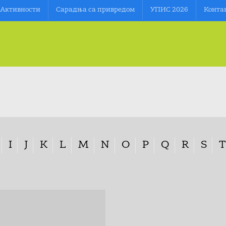
Aктивности
Сарадња са привредом
УПИС 2026
Конта
I
J
K
L
M
N
O
P
Q
R
S
T