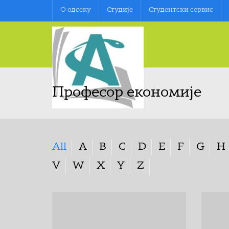
О oдсеку
Студије
Студентски сервис
Професор економије
All
A
B
C
D
E
F
G
H
V
W
X
Y
Z